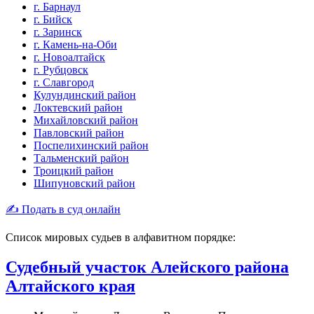
г. Барнаул
г. Бийск
г. Заринск
г. Камень-на-Оби
г. Новоалтайск
г. Рубцовск
г. Славгород
Кулундинский район
Локтевский район
Михайловский район
Павловский район
Поспелихинский район
Тальменский район
Троицкий район
Шипуновский район
✍ Подать в суд онлайн
Список мировых судьев в алфавитном порядке:
Судебный участок Алейского района
Алтайского края