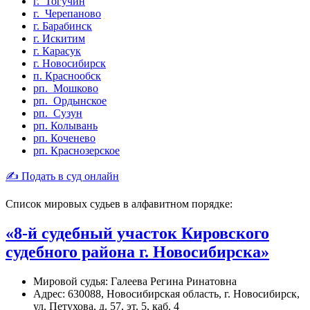
г. Тогучин
г. Черепаново
г. Барабинск
г. Искитим
г. Карасук
г. Новосибирск
п. Краснообск
рп. Мошково
рп. Ордынское
рп. Сузун
рп. Колывань
рп. Коченево
рп. Краснозерское
✍ Подать в суд онлайн
Список мировых судьев в алфавитном порядке:
«8-й судебный участок Кировского
судебного района г. Новосибирска»
Мировой судья: Галеева Регина Ринатовна
Адрес: 630088, Новосибирская область, г. Новосибирск,
ул. Петухова, д. 57, эт. 5, каб. 4