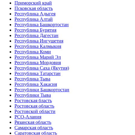
Приморский край
Псковская область
Республика Адыгея
Республика Алтай
Республика Башкортостан
Республика Бурятия
Республика Дагестан
Республика Ингушетия
Республика Калмыкия
Республика Коми
Республика Марий Эл
Республика Мордовия
Республика Саха (Якутия)
Республика Татарстан
Республика Тыва
Республика Хакасия
Республики Башкортостан
Республики Тыва
Ростовская бласть
Ростовская область
Ростовской области
РСО-Алания
Рязанская область
Самарская область
Саратовская область