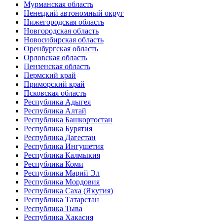
Мурманская область
Ненецкий автономный округ
Нижегородская область
Новгородская область
Новосибирская область
Оренбургская область
Орловская область
Пензенская область
Пермский край
Приморский край
Псковская область
Республика Адыгея
Республика Алтай
Республика Башкортостан
Республика Бурятия
Республика Дагестан
Республика Ингушетия
Республика Калмыкия
Республика Коми
Республика Марий Эл
Республика Мордовия
Республика Саха (Якутия)
Республика Татарстан
Республика Тыва
Республика Хакасия